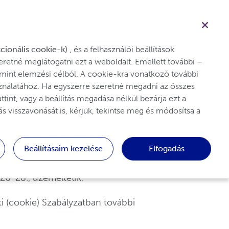
Keresés
Betegek
Egészségügyi szakember
Kapcsolat
cionális cookie-k)
 , és a felhasználói beállítások 
retné meglátogatni ezt a weboldalt. Emellett további 
– 
lamint elemzési célból. A cookie-kra vonatkozó további 
sználatához. Ha egyszerre szeretné megadni az összes 
int, vagy a beállítás megadása nélkül bezárja ezt a 
 visszavonását is, kérjük, tekintse meg és módosítsa a 
) alkalmazott sütikkel kapcsolatban. A
Beállításaim kezelése
Elfogadás
70 Anderlecht, Belgium, valamint a magyar
26-28., üzemeltetik.
ti (cookie) Szabályzatban további