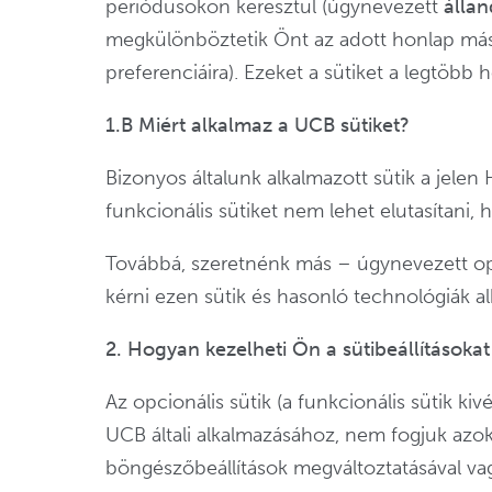
periódusokon keresztül (úgynevezett
állan
megkülönböztetik Önt az adott honlap más f
preferenciáira). Ezeket a sütiket a legtöbb
1.B Miért alkalmaz a UCB sütiket?
Bizonyos általunk alkalmazott sütik a jele
funkcionális sütiket nem lehet elutasítani,
Továbbá, szeretnénk más – úgynevezett opci
kérni ezen sütik és hasonló technológiák 
2. Hogyan kezelheti Ön a sütibeállításokat
Az opcionális sütik (a funkcionális sütik k
UCB általi alkalmazásához, nem fogjuk azok
böngészőbeállítások megváltoztatásával vag