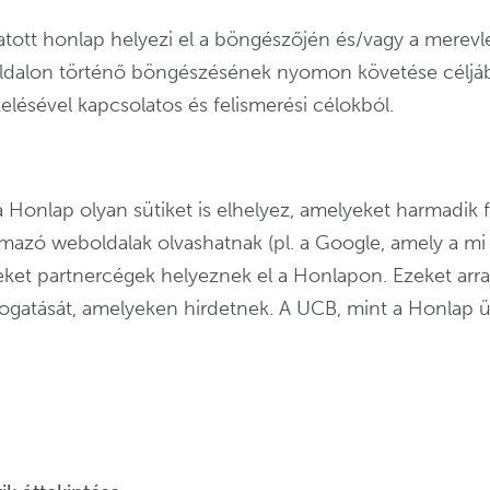
togatott honlap helyezi el a böngészőjén és/vagy a mere
dalon történő böngészésének nyomon követése céljábó
lésével kapcsolatos és felismerési célokból.
a Honlap olyan sütiket is elhelyez, amelyeket harmadik 
talmazó weboldalak olvashatnak (pl. a Google, amely a m
yeket partnercégek helyeznek el a Honlapon. Ezeket ar
ogatását, amelyeken hirdetnek. A UCB, mint a Honlap ü