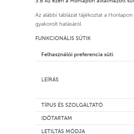
3.B Az ezen a Honlapon alkalmazott süti
Az alábbi táblázat tájékoztat a Honlapon
gyakorolt hatásáról.
FUNKCIONÁLIS SÜTIK
Felhasználói preferencia süti
LEÍRÁS
TÍPUS ÉS SZOLGÁLTATÓ
IDŐTARTAM
LETILTÁS MÓDJA