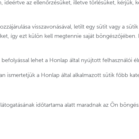
ideértve az ellenőrzésüket, illetve törlésüket, kérjük, k
zájárulása visszavonásával, letilt egy sütit vagy a sütik 
ket, így ezt külön kell megtennie saját böngészőjében. 
ez befolyással lehet a Honlap által nyújtott felhasználói 
n ismertetjük a Honlap által alkalmazott sütik főbb kate
 látogatásának időtartama alatt maradnak az Ön böngész