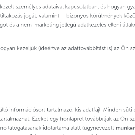
kezelt személyes adataival kapcsolatban, és hogyan gyak
i tiltakozás jogát, valamint – bizonyos körülmények köz
t és a nem-marketing jellegű adatkezelés elleni tiltako
ogyan kezeljük (ideértve az adattovábbítást is) az Ön s
álló információsort tartalmazó, kis adatfájl. Minden sü
tartalmazhat. Ezeket egy honlapról továbbítják az Ön
nő látogatásának időtartama alatt (úgynevezett
munkam