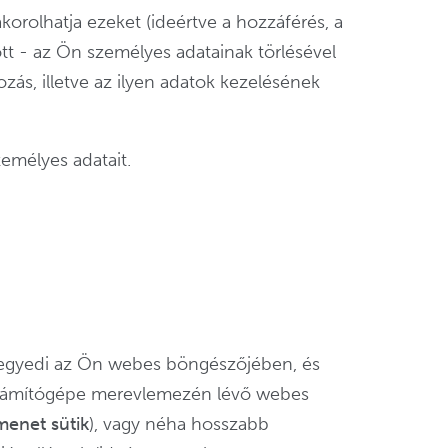
orolhatja ezeket (ideértve a hozzáférés, a
ött - az Ön személyes adatainak törlésével
zás, illetve az ilyen adatok kezelésének
zemélyes adatait.
ti egyedi az Ön webes böngészőjében, és
 számítógépe merevlemezén lévő webes
enet sütik
), vagy néha hosszabb