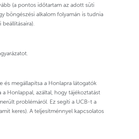
ább (a pontos időtartam az adott süti
egy böngészési alkalom folyamán is tudnia
eállításaira).
gyarázatot.
je és megállapítsa a Honlapra látogatók
a Honlappal, azáltal, hogy tájékoztatást
merült problémáról. Ez segíti a UCB-t a
mit keres). A teljesítménnyel kapcsolatos