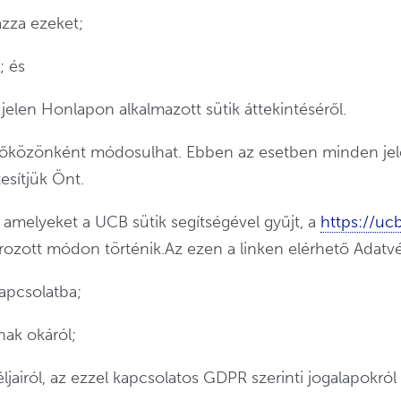
azza ezeket;
; és
 jelen Honlapon alkalmazott sütik áttekintéséről.
 időközönként módosulhat. Ebben az esetben minden jel
esítjük Önt.
amelyeket a UCB sütik segítségével gyűjt, a
https://uc
ozott módon történik.Az ezen a linken elérhető Adatvé
apcsolatba;
nak okáról;
jairól, az ezzel kapcsolatos GDPR szerinti jogalapokról