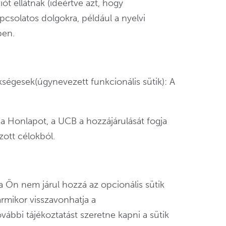
iót ellátnak (ideértve azt, hogy
csolatos dolgokra, például a nyelvi
ben.
ségesek(úgynevezett funkcionális sütik): A
 a Honlapot, a UCB a hozzájárulását fogja
ott célokból.
Ha Ön nem járul hozzá az opcionális sütik
rmikor visszavonhatja a
ábbi tájékoztatást szeretne kapni a sütik