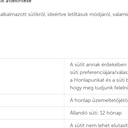
k áttekintése
 alkalmazott sütikről, ideértve letiltásuk módjáról, va
A sütit annak érdekében
süti preferenciájára/vála
a Honlapunkat és a süti b
hogy meg tudjunk felelni
A honlap üzemeltetőjétő
Állandó süti: 12 hónap
A sütit nem lehet elutasí