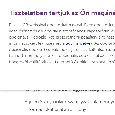
06 80 021 486
-
Ingyenesen elérhető Magyarországról
|
Tiszteletben tartjuk az Ön magáné
Ez az UCB weboldal cookie-kat használ. Ezen cookie-k 
kezeléséhez és a weboldal biztonságához kapcsolódik. A f
opcionális – cookie-kat
  is szeretnénk beállítani a felh
információkért tekintse meg a 
Süti irányelvek
. Az opcioná
Süti (cookie) irány
opcionális cookie-hoz való hozzájárulását, kattintson az a
bannert, nem helyezünk el opcionális cookie-kat az eszköz
böngészőbeállításait az 
itt
 elérhető Cookie-kra vonatkozó 
A jelen Süti (cookie) Szabályzatban informá
honlapot egy belga cég, a
UCB Biopharma
leányvállalata, a
UCB Magyarország Kft.
, m
A jelen Süti (cookie) Szabályzat valamennyi
információkat talál arról, hogy: