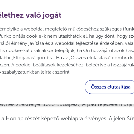
+36 1 472 5060
lethez való jogát
Kezdőlap
némelyike a weboldal megfelelő működéséhez szükséges 
(funk
unkcionális cookie-k nem utasíthatók el, ha úgy dönt, hogy sze
asználói élmény javítása és a weboldal fejlesztése érdekében, va
lis cookie-kat csak akkor telepítjük, ha Ön hozzájárul azok ha
elvek
lábbi „Elfogadás” gombra. Ha az „Összes elutasítása” gombra katt
én. A cookie-beállítások kezeléséhez, beleértve a hozzájárulás
szabályzatunkban leírtak szerint.
ciókat találhat a
https://ucbcares.hu
honlapon (
Honlap
Összes elutasítása
 SRL
, melynek székhelye: 60, Allée de la recherche, 10
elynek székhelye: 1023 Budapest, Árpád fejedelem útja 
, a Honlap részét képező weblapra érvényes. A jelen Sü