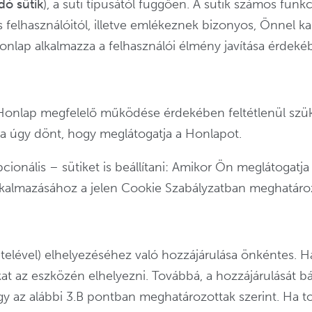
dó sütik
), a süti típusától függően. A sütik számos funkc
elhasználóitól, illetve emlékeznek bizonyos, Önnel kap
 honlap alkalmazza a felhasználói élmény javítása érdeké
n Honlap megfelelő működése érdekében feltétlenül szük
 ha úgy dönt, hogy meglátogatja a Honlapot.
onális – sütiket is beállítani: Amikor Ön meglátogatja
alkalmazásához a jelen Cookie Szabályzatban meghatároz
ivételével) elhelyezéséhez való hozzájárulása önkéntes. 
at az eszközén elhelyezni. Továbbá, a hozzájárulását bá
y az alábbi 3.B pontban meghatározottak szerint. Ha tov