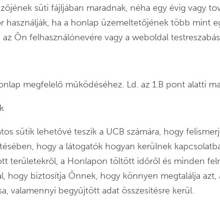
őjének süti fájljában maradnak, néha egy évig vagy tov
kkor használják, ha a honlap üzemeltetőjének több mint 
 az Ön felhasználónevére vagy a weboldal testreszabási b
onlap megfelelő működéséhez. Ld. az 1.B pont alatti ma
k
latos sütik lehetővé teszik a UCB számára, hogy felismer
tésében, hogy a látogatók hogyan kerülnek kapcsolatba 
 területekről, a Honlapon töltött időről és minden fel
, hogy biztosítja Önnek, hogy könnyen megtalálja azt, a
a, valamennyi begyűjtött adat összesítésre kerül.