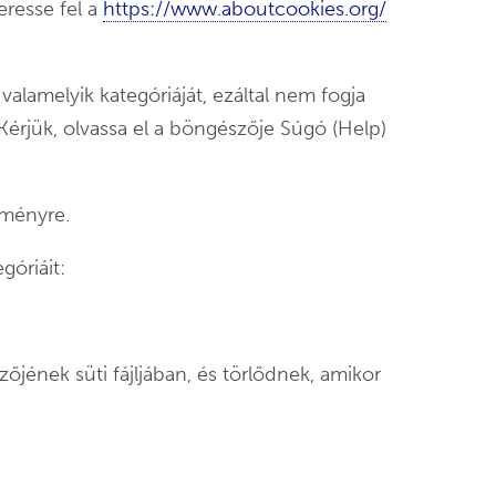
eresse fel a
https://www.aboutcookies.org/
valamelyik kategóriáját, ezáltal nem fogja
Kérjük, olvassa el a böngészője Súgó (Help)
élményre.
góriáit:
őjének süti fájljában, és törlődnek, amikor