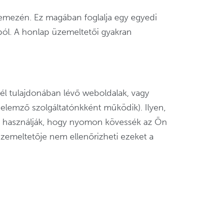
vlemezén. Ez magában foglalja egy egyedi
l. A honlap üzemeltetői gyakran
fél tulajdonában lévő weboldalak, vagy
i elemző szolgáltatónkként működik). Ilyen,
ra használják, hogy nyomon kövessék az Ön
zemeltetője nem ellenőrizheti ezeket a